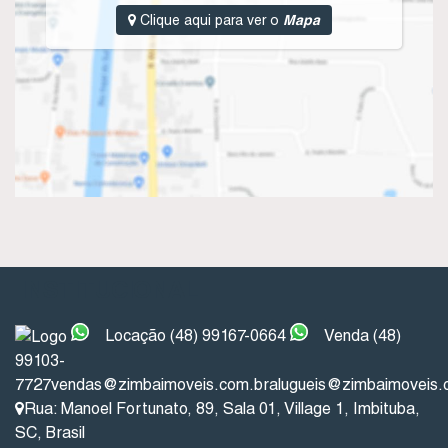
Clique aqui para ver o
Mapa
INSTITUCIONAL
Locação (48) 99167-0664
Venda (48)
99103-
7727
vendas@zimbaimoveis.com.br
alugueis@zimbaimoveis.
Rua: Manoel Fortunato
,
89
,
Sala 01
,
Village 1
,
Imbituba
,
SC
,
Brasil